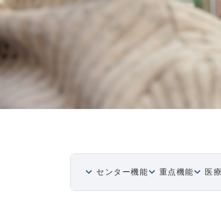
センター機能
重点機能
医