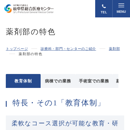
MENU
TEL
薬剤部の特色
トップページ
診療科・部門・センターのご紹介
薬剤部
薬剤部の特色
教育体制
病棟での業務
手術室での業務
薬薬連
特長・その1「教育体制」
柔軟なコース選択が可能な教育・研