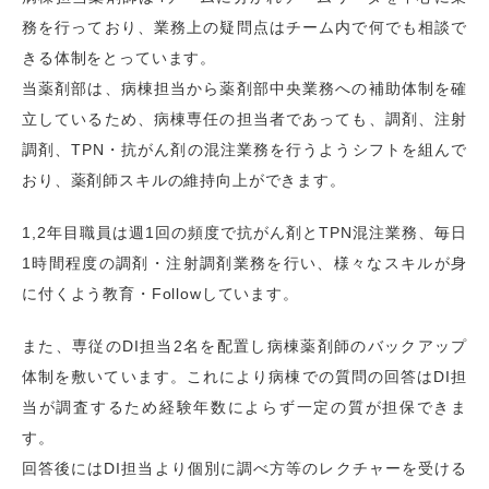
務を行っており、業務上の疑問点はチーム内で何でも相談で
きる体制をとっています。
当薬剤部は、病棟担当から薬剤部中央業務への補助体制を確
立しているため、病棟専任の担当者であっても、調剤、注射
調剤、TPN・抗がん剤の混注業務を行うようシフトを組んで
おり、薬剤師スキルの維持向上ができます。
1,2年目職員は週1回の頻度で抗がん剤とTPN混注業務、毎日
1時間程度の調剤・注射調剤業務を行い、様々なスキルが身
に付くよう教育・Followしています。
また、専従のDI担当2名を配置し病棟薬剤師のバックアップ
体制を敷いています。これにより病棟での質問の回答はDI担
当が調査するため経験年数によらず一定の質が担保できま
す。
回答後にはDI担当より個別に調べ方等のレクチャーを受ける