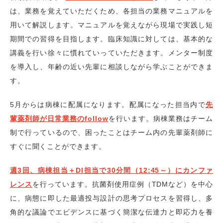
は、業務を覚えていただくため、各担当の業務マニュアルを
用いて解説します。マニュアルを覚えながら現場で実践し短
期間での習得を目指します。臨床知識に対しては、基本的な
講義を行い徐々に慣れていっていただきます。メンター制度
を導入し、年齢の近い先輩に相談しながら学ぶことができま
す。
5月からは病棟に配属になります。配属になった担当内で
先
輩薬剤師が日常業務のfollow
を行います。病棟業務はチーム
制で行っているので、困ったことはチーム内の先輩薬剤師に
すぐに聞くことができます。
週3回、病棟担当＋DI担当で30分間（12:45～）にカンファ
レンス
を行っています。抗菌剤使用症例（TDMなど）を中心
に、病態に即した最適投与設計の思考プロセスを習得し、多
角的な議論でエビデンスに基づく簡潔な伝達力と即応力を養