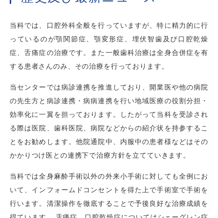
当科では、口腔外科全般を行っていますが、特に精力的に行
っているのが顎関節症、顎変形症、埋伏智歯及び口腔乾燥
症、舌痛症の治療です。また一般歯科治療は全身合併症を有
する患者さんのみ、その治療を行っております。
当センターでは病診連携を推進しており、開業医や他の病院
の先生方と病診連携・病病連携を行い地域医療の役割分担・
効率化に一翼を担っております。したがって当科を受診され
る際は医院、歯科医院、病院などからの紹介状を持参するこ
とをお勧めします。他院通院中、内服中の患者様などはその
かかりつけ医との連携下で治療方針を立てていきます。
当科では全身麻酔手術以外の外来小手術に対しても全例にお
いて、インフォームドコンセントを得た上で手術室で手術を
行います。清潔操作を徹底することで予後良好な治療成績を
得ています。 舌痛症、口腔乾燥症についてはシェーグレン症