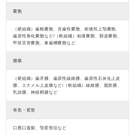
嚢胞
（硬組織）歯根嚢胞、含歯性嚢胞、術後性上顎嚢胞、
歯原性角化嚢胞など/（軟組織）粘液嚢胞、類皮嚢胞、
甲状舌管嚢胞、鼻歯槽嚢胞など
腫瘍
（硬組織）歯牙腫、歯原性線維腫、歯原性石灰化上皮
腫、エナメル上皮腫など/（軟組織）線維腫、脂肪腫、
乳頭腫、神経鞘腫など
奇形・変形
口唇口蓋裂、顎変形症など