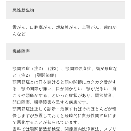
悪性新生物
舌がん、口腔底がん、頬粘膜がん、上顎がん、歯肉が
んなど
機能障害
顎関節症（注2）（注3）、顎関節強直症、顎変形症な
ど（注2）［顎関節症］
顎関節症とは口を開けると顎の関節にカクカク音がす
る、顎の関節が痛い、口が開かない、顎がだるい、肩
こりや頭痛がする、といった症状があり、関節雑音、
開口障害、咀嚼障害を呈する疾患です。
顎関節症は正しく診断・治療すればそのほとんどが軽
快しますが放置しておくと経時的に変形性関節症にま
で悪化することが知られています。
当科では顎関節造影検査、関節腔内洗浄療法、スプリ