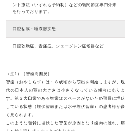
ント療法（いずれも予約制）などの顎関節症専門外来
を行っております。
口腔粘膜・唾液腺疾患
口腔乾燥症、舌痛症、シェーグレン症候群など
（注1）［智歯周囲炎］
智歯（おやしらず）は１８歳頃から萌出を開始しますが、現
代の日本人の顎の大きさは小さくなっている傾向にありま
す。第３大臼歯である智歯はスペースがないため顎骨に埋伏
している状態（埋伏智歯または水平埋伏智歯）の患者様が多
く見られます。
このような顎骨に埋伏した智歯が原因となり歯肉の腫れ、痛