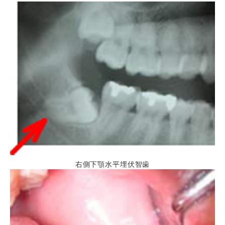
右側下顎水平埋伏智歯