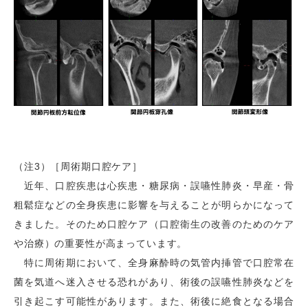
（注3）［周術期口腔ケア］
近年、口腔疾患は心疾患・糖尿病・誤嚥性肺炎・早産・骨
粗鬆症などの全身疾患に影響を与えることが明らかになって
きました。そのため口腔ケア（口腔衛生の改善のためのケア
や治療）の重要性が高まっています。
特に周術期において、全身麻酔時の気管内挿管で口腔常在
菌を気道へ迷入させる恐れがあり、術後の誤嚥性肺炎などを
引き起こす可能性があります。また、術後に絶食となる場合