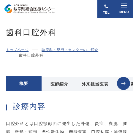
MENU
TEL
歯科口腔外科
トップページ
診療科・部門・センターのご紹介
歯科口腔外科
概要
医師紹介
外来担当医表
診療
診療内容
口腔外科とは口腔顎顔面に発生した外傷、炎症、嚢胞、腫
瘍、奇形・変形、悪性新生物、機能障害、口腔粘膜・唾液腺