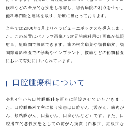
候群などの全身的な疾患も考慮し、総合病院の利点を生かし
他科専門医と連絡を取り、治療に当たっております。
当科では2008年3月よりベラビューエポックスを導入しまし
た。この装置はパノラマ画像と3次元的歯科用CT画像が低照
射量、短時間で撮影できます。歯の根尖病巣や顎骨病変、顎
関節造影検査での診断やインプラント、抜歯などの術前精査
において有効に用いられています。
口腔腫瘍科について
令和4年から口腔腫瘍科を新たに開設させていただきまし
た。口腔腫瘍科で主に扱う疾患は口腔がん（舌がん、歯肉が
ん、頬粘膜がん、口蓋がん、口底がんなど）です。また、口
腔潜在的悪性疾患としての前がん病変（白板症、紅板症な