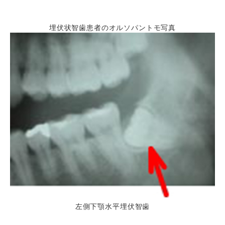
埋伏状智歯患者のオルソパントモ写真
左側下顎水平埋伏智歯