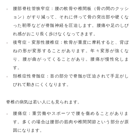
腰部脊柱管狭窄症：腰の軟骨や椎間板（骨の間のクッシ
ョン）がすり減って、それに伴って骨の突出部や硬くな
った靭帯などが脊髄神経を圧迫します。腰痛や足のしび
れ感がおこり長く歩けなくなってきます。
後弯症・変形性腰椎症：軟骨が重度に摩耗すると、背ぼ
ねの形が変形することがあります。年々変形が強くな
り、腰が曲がってくることがあり。腰痛が慢性化しま
す。
頚椎症性脊髄症：首の部分で脊髄が圧迫されて手足がし
びれて動きにくくなります。
脊椎の病気は若い人にも見られます。
腰痛症：重労働やスポーツで腰を傷めることがありま
す。多くの場合は腰部の筋肉や椎間関節という部分が原
因になります。