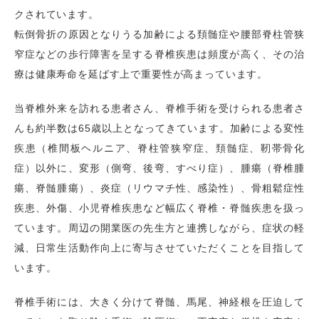
クされています。
転倒骨折の原因となりうる加齢による頚髄症や腰部脊柱管狭
窄症などの歩行障害を呈する脊椎疾患は頻度が高く、その治
療は健康寿命を延ばす上で重要性が高まっています。
当脊椎外来を訪れる患者さん、脊椎手術を受けられる患者さ
んも約半数は65歳以上となってきています。加齢による変性
疾患（椎間板ヘルニア、脊柱管狭窄症、頚髄症、靭帯骨化
症）以外に、変形（側弯、後弯、すべり症）、腫瘍（脊椎腫
瘍、脊髄腫瘍）、炎症（リウマチ性、感染性）、骨粗鬆症性
疾患、外傷、小児脊椎疾患など幅広く脊椎・脊髄疾患を扱っ
ています。周辺の開業医の先生方と連携しながら、症状の軽
減、日常生活動作向上に寄与させていただくことを目指して
います。
脊椎手術には、大きく分けて脊髄、馬尾、神経根を圧迫して